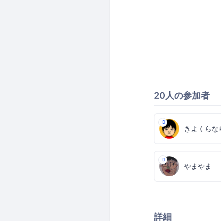
20人の参加者
きよくらな
やまやま
詳細