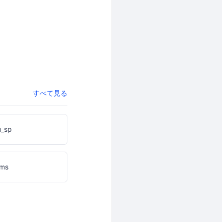
すべて見る
u_sp
sms